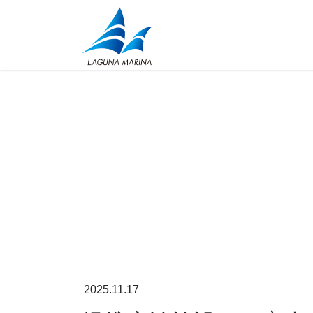
コ
ナ
ン
ビ
テ
ゲ
ン
ー
ツ
シ
に
ョ
移
ン
動
に
移
動
2025.11.17