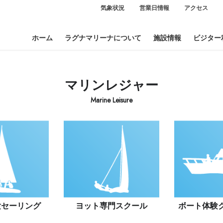
気象状況
営業日情報
アクセス
ホーム
ラグナマリーナについて
施設情報
ビジター
マリンレジャー
Marine Leisure
験セーリング
ヨット
専門スクール
ボート
体験