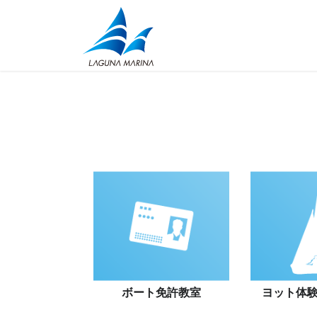
コ
ナ
ン
ビ
テ
ゲ
ン
ー
ツ
シ
に
ョ
移
ン
動
に
移
動
ボート
免許教室
ヨット
体