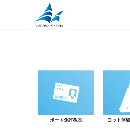
コ
ナ
ン
ビ
テ
ゲ
ン
ー
ツ
シ
に
ョ
移
ン
動
に
移
動
ボート
免許教室
ヨット
体