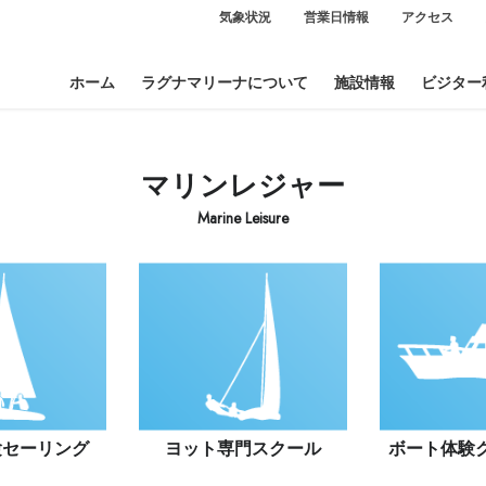
気象状況
営業日情報
アクセス
ホーム
ラグナマリーナについて
施設情報
ビジター
マリンレジャー
Marine Leisure
験セーリング
ヨット
専門スクール
ボート
体験